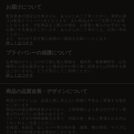
お届けについて
配送業者の指定は出来ません。あらかじめご了承ください。通常お届
けは配送ドライバー1名となります。また商品はすべて玄関でのお渡
しとなります。大型商品をご購入の場合、お客様に搬入のお手伝いを
お願いする場合がございます。あらかじめご了承のうえ、お買い求め
ください。
また、合わせて必ず搬入経路のご確認をお願いいたします。
詳しくはコチラ
プライバシーの保護について
お客様のやりとりの中で得た個人情報を、裁判所・警察機関等、公共
機関から提出要請があった場合以外の第三者に譲渡または利用する事
はございません。どうぞ安心してご利用ください。
詳しくはコチラ
商品の品質改善・デザインについて
商品のデザインは、品質に差し支えない程度に予告なく変更する場合
がございます。
商品の仕様は随時改善されており、入荷時期により多少のデザイン変
更が行われている場合があります。
リピート注文や同時複数注文等で、同様の色・形をご希望される方は
くれぐれもご注意ください。
生産国、各部品、ねじカバー等の色や形、縫製、脚の形状、サイズな
どに若干の誤差がある場合がございます。