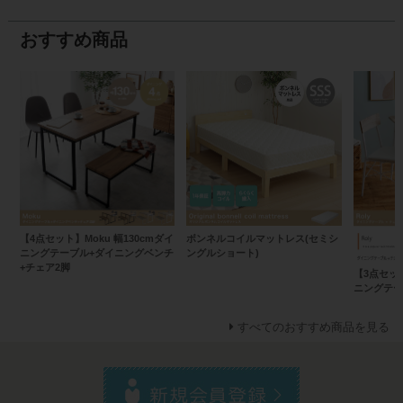
おすすめ商品
【4点セット】Moku 幅130cmダイ
ボンネルコイルマットレス(セミシ
ニングテーブル+ダイニングベンチ
ングルショート)
+チェア2脚
【3点セット
ニングテー
すべてのおすすめ商品を見る