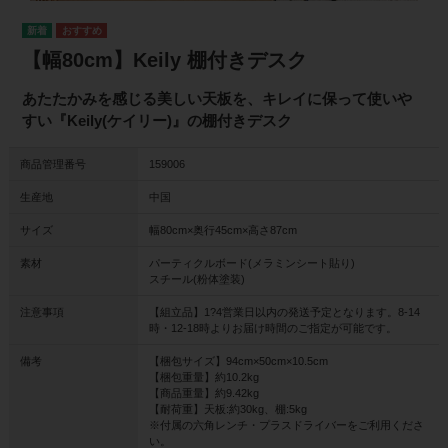
【幅80cm】Keily 棚付きデスク
あたたかみを感じる美しい天板を、キレイに保って使いや
すい『Keily(ケイリー)』の棚付きデスク
商品管理番号
159006
生産地
中国
サイズ
幅80cm×奥行45cm×高さ87cm
素材
パーティクルボード(メラミンシート貼り)
スチール(粉体塗装)
注意事項
【組立品】1?4営業日以内の発送予定となります。8-14
時・12-18時よりお届け時間のご指定が可能です。
備考
【梱包サイズ】94cm×50cm×10.5cm
【梱包重量】約10.2kg
【商品重量】約9.42kg
【耐荷重】天板:約30kg、棚:5kg
※付属の六角レンチ・プラスドライバーをご利用くださ
い。