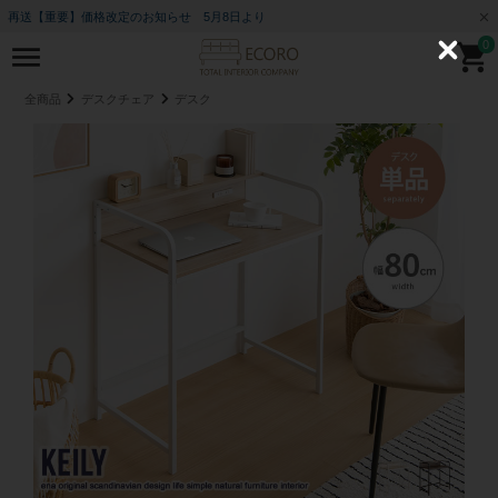
再送【重要】価格改定のお知らせ 5月8日より
0
C
l
o
全商品
デスクチェア
デスク
s
e