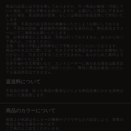
商品の品質には万全を期しておりますが、万一商品が破損・汚損して
いた場合、大変お手数をお掛けしますが、お届けした商品に不具合が
あった場合、良品部品の交換、もしくは商品の全品交換にて対応いた
します。
その際、不具合のある部分の画像をいただくようお願いしておりま
す。不具合の詳細、破損個所の画像などを添付の上、弊社担当までメ
ールにてご連絡をお願いいたします。
尚、お客様都合による返品・交換は行っておりません。あらかじめご
了承の上、ご注文ください。
交換・引取り手配は原則弊社にて手配させていただいております。
商品の引き上げに際しては、引き上げする商品をあらかじめ梱包いた
だかないと、引き上げすることができません。あらかじめご案内よろ
しくお願いいたします。
住所不備や注文間違いなど、エンドユーザーに責がある場合は販売店
とエンドユーザーの間でご対応ください。弊社に商品を返送いただい
ても返品対応はできません。
返送料について
不良品の交換、誤った商品の配送などによる商品交換にかかる送料は
当社にて負担致します。
商品のカラーについて
画面上の色調はモニターの機種やブラウザなどの設定により、実際の
商品と異なる場合があります。
ご了承の上ご注文くださいませ。