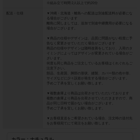
※組み立て時間:2人以上で約20分
配送・仕様
▼沖縄・北海道・離島への配送は別途配送料が必要にな
る場合がございます
離島に関しましては、追加で別途中継費用が必要になる
場合がございます。
▼商品の仕様やデザインは、品質に問題がない程度に予
告なく変更させていただく場合がございます
商品の仕様やデザインは随時改善をしており、入荷のタ
イミングによってはデザインが変更されている場合がご
ざいます。
何度も同じ商品をご注文しているお客様はくれぐれもご
注意下さい。
部品、生産国、脚部の形状、縫製、カバー類の色や形、
サイズなどに少々誤差が発生する場合がございます。
予めご了承を宜しくお願い致します。
▼複数倉庫より商品は出荷させていただいております
複数の倉庫より商品を出荷させていただきますので、商
品が同じ日時で届かない場合がございます。
予めご了承を宜しくお願い致します。
▼お客様直送をご希望されている場合、注文時の送付先
をお客様宛てにて発注をお願い致します。
カラー：ナチュラル