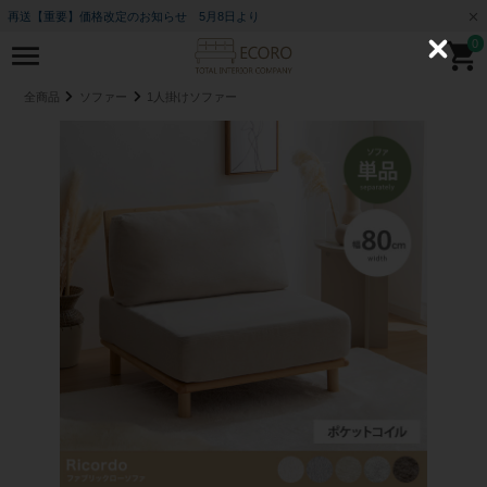
再送【重要】価格改定のお知らせ 5月8日より
0
C
l
o
全商品
ソファー
1人掛けソファー
s
e