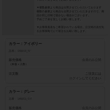
▼複数倉庫より商品は出荷させていただいております
複数の倉庫より商品を出荷させていただきますので、商
品が同じ日時で届かない場合がございます。
予めご了承を宜しくお願い致します。
▼お客様直送をご希望されている場合、注文時の送付先
をお客様宛てにて発注をお願い致します。
カラー：アイボリー
品番
146013_IV
販売価格
会員のみ公開
（単価 × 入数）
注文数
ご注文には
ログイン
してください
カラー：グレー
品番
146013_GY
販売価格
会員のみ公開