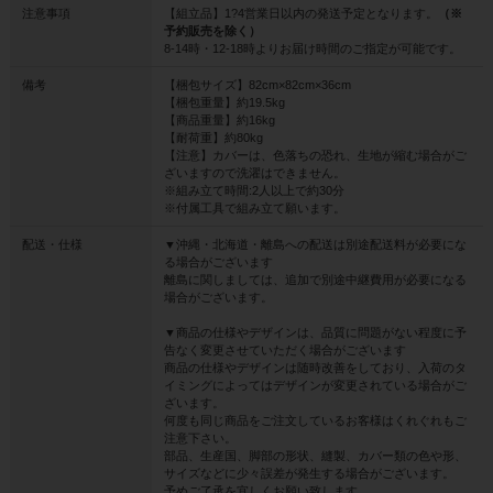
注意事項
【組立品】1?4営業日以内の発送予定となります。
（※
予約販売を除く）
8-14時・12-18時よりお届け時間のご指定が可能です。
備考
【梱包サイズ】82cm×82cm×36cm
【梱包重量】約19.5kg
【商品重量】約16kg
【耐荷重】約80kg
【注意】カバーは、色落ちの恐れ、生地が縮む場合がご
ざいますので洗濯はできません。
※組み立て時間:2人以上で約30分
※付属工具で組み立て願います。
配送・仕様
▼沖縄・北海道・離島への配送は別途配送料が必要にな
る場合がございます
離島に関しましては、追加で別途中継費用が必要になる
場合がございます。
▼商品の仕様やデザインは、品質に問題がない程度に予
告なく変更させていただく場合がございます
商品の仕様やデザインは随時改善をしており、入荷のタ
イミングによってはデザインが変更されている場合がご
ざいます。
何度も同じ商品をご注文しているお客様はくれぐれもご
注意下さい。
部品、生産国、脚部の形状、縫製、カバー類の色や形、
サイズなどに少々誤差が発生する場合がございます。
予めご了承を宜しくお願い致します。