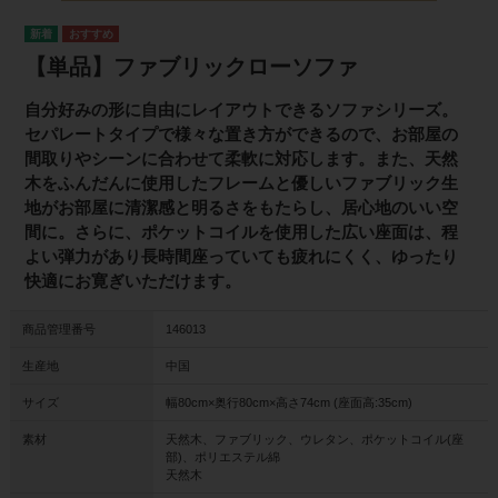
【単品】ファブリックローソファ
自分好みの形に自由にレイアウトできるソファシリーズ。
セパレートタイプで様々な置き方ができるので、お部屋の
間取りやシーンに合わせて柔軟に対応します。また、天然
木をふんだんに使用したフレームと優しいファブリック生
地がお部屋に清潔感と明るさをもたらし、居心地のいい空
間に。さらに、ポケットコイルを使用した広い座面は、程
よい弾力があり長時間座っていても疲れにくく、ゆったり
快適にお寛ぎいただけます。
商品管理番号
146013
生産地
中国
サイズ
幅80cm×奥行80cm×高さ74cm (座面高:35cm)
素材
天然木、ファブリック、ウレタン、ポケットコイル(座
部)、ポリエステル綿
天然木