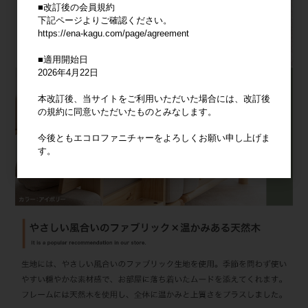
■改訂後の会員規約
下記ページよりご確認ください。
https://ena-kagu.com/page/agreement
■適用開始日
2026年4月22日
本改訂後、当サイトをご利用いただいた場合には、改訂後
の規約に同意いただいたものとみなします。
今後ともエコロファニチャーをよろしくお願い申し上げま
す。