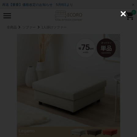
再送【重要】価格改定のお知らせ 5月8日より
0
C
l
o
全商品
ソファー
1人掛けソファー
s
e