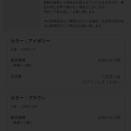
複数の倉庫より商品を出荷させていただきますので、商
品が同じ日時で届かない場合がございます。
予めご了承を宜しくお願い致します。
▼お客様直送をご希望されている場合、注文時の送付先
をお客様宛てにて発注をお願い致します。
カラー：アイボリー
品番
118055_IV
販売価格
会員のみ公開
（単価 × 入数）
注文数
ご注文には
ログイン
してください
カラー：ブラウン
品番
118055_BR
販売価格
会員のみ公開
（単価 × 入数）