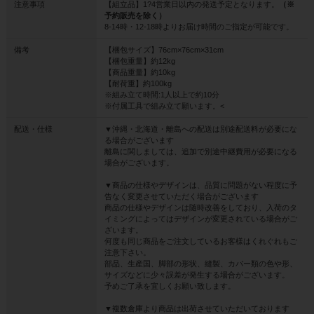
注意事項
【組立品】1?4営業日以内の発送予定となります。
（※
予約販売を除く）
8-14時・12-18時よりお届け時間のご指定が可能です。
備考
【梱包サイズ】76cm×76cm×31cm
【梱包重量】約12kg
【商品重量】約10kg
【耐荷重】約100kg
※組み立て時間:1人以上で約10分
※付属工具で組み立て願います。<
配送・仕様
▼沖縄・北海道・離島への配送は別途配送料が必要にな
る場合がございます
離島に関しましては、追加で別途中継費用が必要になる
場合がございます。
▼商品の仕様やデザインは、品質に問題がない程度に予
告なく変更させていただく場合がございます
商品の仕様やデザインは随時改善をしており、入荷のタ
イミングによってはデザインが変更されている場合がご
ざいます。
何度も同じ商品をご注文しているお客様はくれぐれもご
注意下さい。
部品、生産国、脚部の形状、縫製、カバー類の色や形、
サイズなどに少々誤差が発生する場合がございます。
予めご了承を宜しくお願い致します。
▼複数倉庫より商品は出荷させていただいております