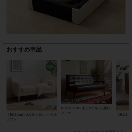
おすすめ商品
NEW RETRO オリジナル 2人掛け
ソファ
【幅130cm】2人掛けポケット付き
【単品】Ha
ソファ