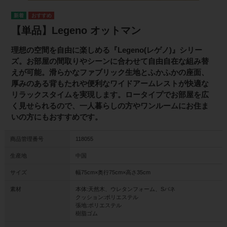
【単品】Legeno オットマン
理想の空間を自由に楽しめる『Legeno(レゲノ)』シリー
ズ。お部屋の間取りやシーンに合わせて自由自在な組み替
えが可能。滑らかなファブリック生地とふかふかの座面、
厚みのある背もたれや便利なワイドアームレストが快適な
リラックスタイムを実現します。ロータイプでお部屋を広
く見せられるので、一人暮らしの方やワンルームにお住ま
いの方にもおすすめです。
商品管理番号
118055
生産地
中国
サイズ
幅75cm×奥行75cm×高さ35cm
素材
本体:天然木、ウレタンフォーム、Sバネ
クッション:ポリエステル
張地:ポリエステル
樹脂ゴム