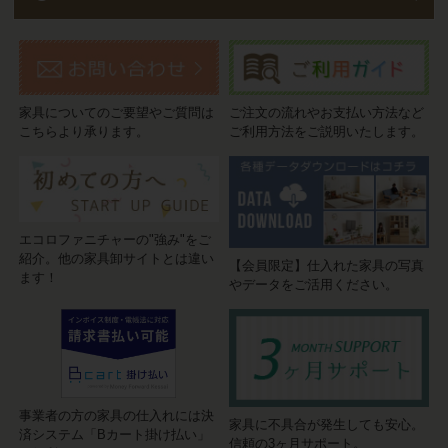
家具についてのご要望やご質問は
ご注文の流れやお支払い方法など
こちらより承ります。
ご利用方法をご説明いたします。
エコロファニチャーの"強み"をご
紹介。他の家具卸サイトとは違い
【会員限定】仕入れた家具の写真
ます！
やデータをご活用ください。
事業者の方の家具の仕入れには決
家具に不具合が発生しても安心。
済システム「Bカート掛け払い」
信頼の3ヶ月サポート。