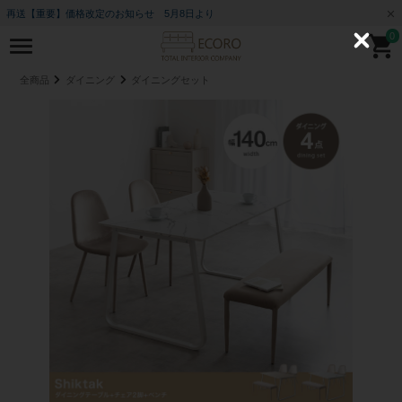
再送【重要】価格改定のお知らせ 5月8日より
0
C
l
o
全商品
ダイニング
ダイニングセット
s
e