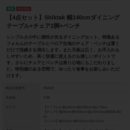
【4点セット】Shiktak 幅140cmダイニング
テーブル+チェア2脚+ベンチ
シンプルさの中に個性が光るダイニングセット。特徴ある
フォルムのテーブルとベロア生地のチェア・ベンチは置く
だけで洗練さを演出します。また天板は広く、お手入れも
しやすいため、長く快適に使えるのも嬉しいポイントで
す。さらにチェアとベンチは座り心地にもこだわりまし
た。特別感のある空間で、ゆったり食事をお楽しみいただ
けます。
商品管理番号
350018
生産地
中国
サイズ
【テーブル】幅140cm×奥行80cm×高さ75cm
【チェア】幅44cm×奥行56cm×高さ84.5cm(座面高:45c
m)
【ベンチ】幅110cm×奥行35cm×高さ41cm