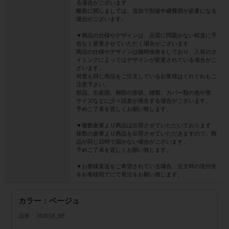
る場合がございます
離島に関しましては、追加で別途中継費用が必要になる
場合がございます。
▼商品の仕様やデザインは、品質に問題がない程度に予
告なく変更させていただく場合がございます
商品の仕様やデザインは随時改善をしており、入荷のタ
イミングによってはデザインが変更されている場合がご
ざいます。
何度も同じ商品をご注文しているお客様はくれぐれもご
注意下さい。
部品、生産国、脚部の形状、縫製、カバー類の色や形、
サイズなどに少々誤差が発生する場合がございます。
予めご了承を宜しくお願い致します。
▼複数倉庫より商品は出荷させていただいております
複数の倉庫より商品を出荷させていただきますので、商
品が同じ日時で届かない場合がございます。
予めご了承を宜しくお願い致します。
▼お客様直送をご希望されている場合、注文時の送付先
をお客様宛てにて発注をお願い致します。
カラー：ベージュ
品番
350018_BE