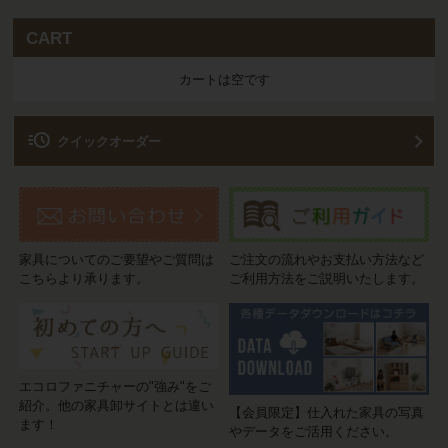
CART
カートは空です
acute
クイックオーダー
家具についてのご要望やご質問は
ご注文の流れやお支払い方法など
こちらより承ります。
ご利用方法をご説明いたします。
エコロファニチャーの"強み"をご
紹介。他の家具卸サイトとは違い
【会員限定】仕入れた家具の写真
ます！
やデータをご活用ください。