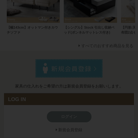
【幅143cm】オットマン付きカウ
【シングル】Stock 引出し収納ベ
【円形:天板
チソファ
ッド(ボンネルマットレス付き)
布団2点セ
すべてのおすすめ商品を見る
家具の仕入れをご希望の方は新規会員登録をお願いします。
LOG IN
ログイン
新規会員登録