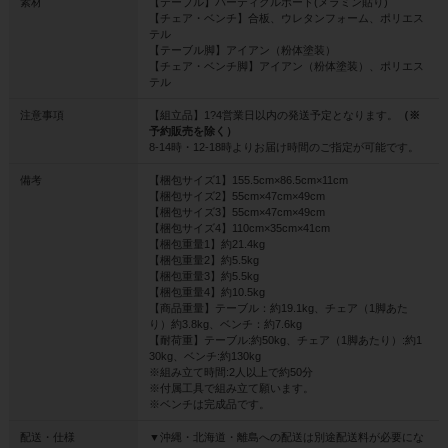
素材
【テーブル】パーティクルボード(メラミン貼り)
【チェア・ベンチ】合板、ウレタンフォーム、ポリエス
テル
【テーブル脚】アイアン（粉体塗装）
【チェア・ベンチ脚】アイアン（粉体塗装）、ポリエス
テル
注意事項
【組立品】1?4営業日以内の発送予定となります。
（※
予約販売を除く）
8-14時・12-18時よりお届け時間のご指定が可能です。
備考
【梱包サイズ1】155.5cm×86.5cm×11cm
【梱包サイズ2】55cm×47cm×49cm
【梱包サイズ3】55cm×47cm×49cm
【梱包サイズ4】110cm×35cm×41cm
【梱包重量1】約21.4kg
【梱包重量2】約5.5kg
【梱包重量3】約5.5kg
【梱包重量4】約10.5kg
【商品重量】テーブル：約19.1kg、チェア（1脚あた
り）約3.8kg、ベンチ：約7.6kg
【耐荷重】テーブル:約50kg、チェア（1脚あたり）:約1
30kg、ベンチ:約130kg
※組み立て時間:2人以上で約50分
※付属工具で組み立て願います。
※ベンチは完成品です。
配送・仕様
▼沖縄・北海道・離島への配送は別途配送料が必要にな