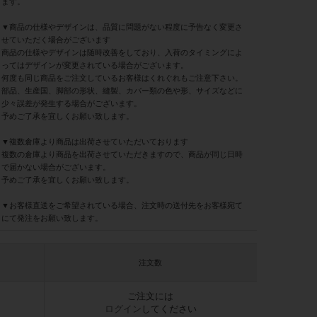
ます。
▼商品の仕様やデザインは、品質に問題がない程度に予告なく変更さ
せていただく場合がございます
商品の仕様やデザインは随時改善をしており、入荷のタイミングによ
ってはデザインが変更されている場合がございます。
何度も同じ商品をご注文しているお客様はくれぐれもご注意下さい。
部品、生産国、脚部の形状、縫製、カバー類の色や形、サイズなどに
少々誤差が発生する場合がございます。
予めご了承を宜しくお願い致します。
▼複数倉庫より商品は出荷させていただいております
複数の倉庫より商品を出荷させていただきますので、商品が同じ日時
で届かない場合がございます。
予めご了承を宜しくお願い致します。
▼お客様直送をご希望されている場合、注文時の送付先をお客様宛て
にて発注をお願い致します。
注文数
ご注文には
ログイン
してください