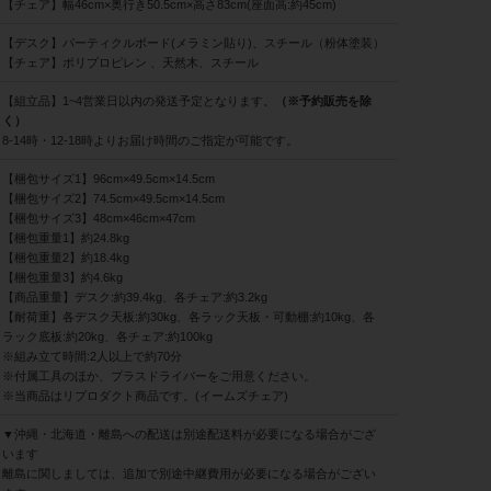
【チェア】幅46cm×奥行き50.5cm×高さ83cm(座面高:約45cm)
【デスク】パーティクルボード(メラミン貼り)、スチール（粉体塗装）
【チェア】ポリプロピレン 、天然木、スチール
【組立品】1~4営業日以内の発送予定となります。
（※予約販売を除
く）
8-14時・12-18時よりお届け時間のご指定が可能です。
【梱包サイズ1】96cm×49.5cm×14.5cm
【梱包サイズ2】74.5cm×49.5cm×14.5cm
【梱包サイズ3】48cm×46cm×47cm
【梱包重量1】約24.8kg
【梱包重量2】約18.4kg
【梱包重量3】約4.6kg
【商品重量】デスク:約39.4kg、各チェア:約3.2kg
【耐荷重】各デスク天板:約30kg、各ラック天板・可動棚:約10kg、各
ラック底板:約20kg、各チェア:約100kg
※組み立て時間:2人以上で約70分
※付属工具のほか、プラスドライバーをご用意ください。
※当商品はリプロダクト商品です。(イームズチェア)
▼沖縄・北海道・離島への配送は別途配送料が必要になる場合がござ
います
離島に関しましては、追加で別途中継費用が必要になる場合がござい