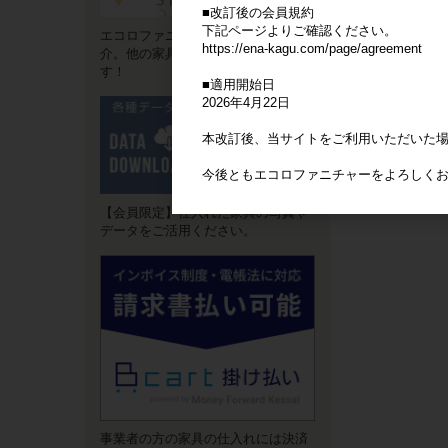
■改訂後の会員規約
下記ページよりご確認ください。
エコロファニチャーの"強み"をご紹
https://ena-kagu.com/page/agreement
介。他の家具卸サイトとは違いま
す！
■適用開始日
2026年4月22日
本改訂後、当サイトをご利用いただいた
今後ともエコロファニチャーをよろしく
【会員限定】仕入れた家具の写真や
データをご活用ください。
事業者の方の家具の仕入れには決済