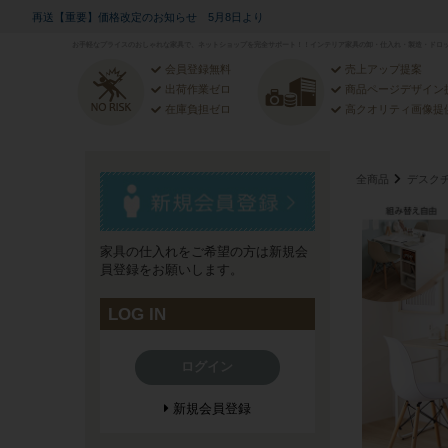
再送【重要】価格改定のお知らせ 5月8日より
お手軽なプライスのおしゃれな家具で、ネットショップを完全サポート！！インテリア家具の卸・仕入れ・製造・ドロッ
会員登録無料
売上アップ提案
出荷作業ゼロ
商品ページデザイン
在庫負担ゼロ
高クオリティ画像提
全商品
デスク
家具の仕入れをご希望の方は新規会
員登録をお願いします。
LOG IN
ログイン
新規会員登録