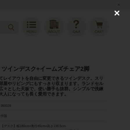
C
l
o
s
e
p ツインデスク+イームズチェア2脚
てレイアウトを自由に変更できるツインデスク。スリ
部屋やリビングにもすっきり収まります。ランドセル
広々とした天板で、使い勝手も抜群。シンプルで洗練
大人になっても長く愛用できます。
350028
中国
【デスク】幅180cm×奥行45cm×高さ138.5cm