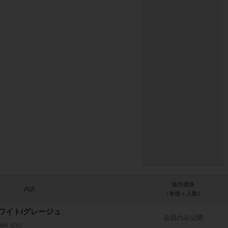
販売価格
内訳
（単価 × 入数）
ワイト/グレージュ
会員のみ公開
_WH_GYJ