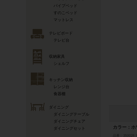
パイプベッド
すのこベッド
マットレス
テレビボード
テレビ台
収納家具
シェルフ
キッチン収納
レンジ台
食器棚
ダイニング
ダイニングテーブル
ダイニングチェア
カラー：ホ
ダイニングセット
品番
350028