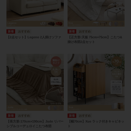
【2点セット】Legeno 2人掛けソファ
【正方形:天板 75cm×75cm】こたつ&
掛け布団2点セット
【長方形:170cm×190cm】Jude リバー
【幅70cm】Xue ラック付きキャビネッ
シブルコーデュロイこたつ布団
ト