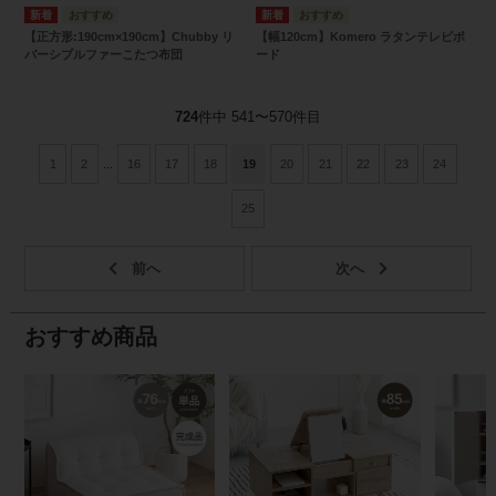
【正方形:190cm×190cm】Chubby リ
【幅120cm】Komero ラタンテレビボ
バーシブルファーこたつ布団
ード
724
件中 541〜570件目
1
2
...
16
17
18
19
20
21
22
23
24
25
おすすめ商品