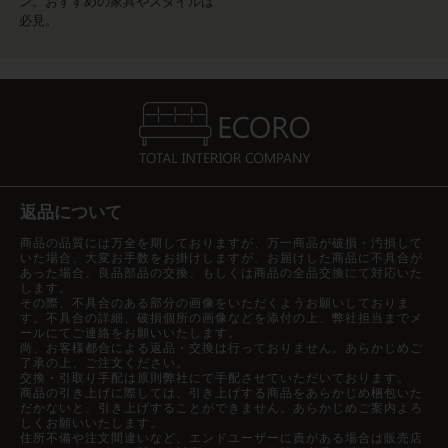
ン。おすすめの家具やスタイルは
必見。
返品について
商品の品質には万全を期しておりますが、万一商品が破損・汚損して
いた場合、大変お手数をお掛けしますが、お届けした商品に不具合が
あった場合、良品部品の交換、もしくは商品の全品交換にて対応いた
します。
その際、不具合のある部分の画像をいただくようお願いしておりま
す。不具合の詳細、破損個所の画像などを添付の上、弊社担当までメ
ールにてご連絡をお願いいたします。
尚、お客様都合による返品・交換は行っておりません。あらかじめご
了承の上、ご注文ください。
交換・引取り手配は原則弊社にて手配させていただいております。
商品の引き上げに際しては、引き上げする商品をあらかじめ梱包いた
だかないと、引き上げすることができません。あらかじめご案内よろ
しくお願いいたします。
住所不備や注文間違いなど、エンドユーザーに責がある場合は販売店