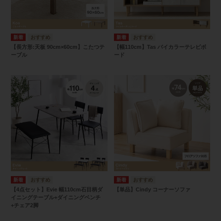
【長方形:天板 90cm×60cm】こたつテ
【幅110cm】Tas バイカラーテレビボ
ーブル
ード
【4点セット】Evie 幅110cm石目柄ダ
【単品】Cindy コーナーソファ
イニングテーブル+ダイニングベンチ
+チェア2脚