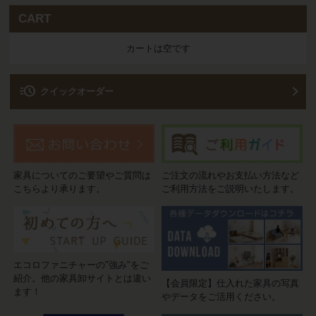
CART
カートは空です
acute
クイックオーダー
家具についてのご要望やご質問は
ご注文の流れやお支払い方法など
こちらより承ります。
ご利用方法をご説明いたします。
エコロファニチャーの"強み"をご
紹介。他の家具卸サイトとは違い
【会員限定】仕入れた家具の写真
ます！
やデータをご活用ください。