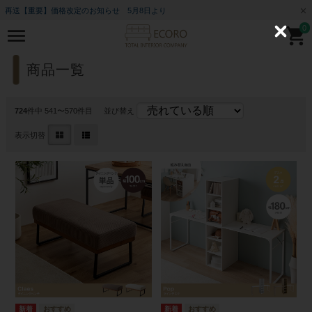
再送【重要】価格改定のお知らせ 5月8日より
0
C
l
o
s
商品一覧
e
724
件中 541〜570件目
並び替え
表示切替