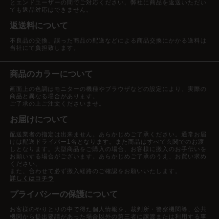
とエンドユーザーの間でご対応ください。弊社に商品を返送いただい
ても返品対応はできません。
返送料について
不良品の交換、誤った商品の配送などによる商品交換にかかる送料は
当社にて負担致します。
商品のカラーについて
画面上の色調はモニターの機種やブラウザなどの設定により、実際の
商品と異なる場合があります。
ご了承の上ご注文くださいませ。
お届けについて
配送業者の指定は出来ません。あらかじめご了承ください。通常お届
けは配送ドライバー1名となります。また商品はすべて玄関でのお渡
しとなります。大型商品をご購入の場合、お客様に搬入のお手伝いを
お願いする場合がございます。あらかじめご了承のうえ、お買い求め
ください。
また、合わせて必ず搬入経路のご確認をお願いいたします。
詳しくはコチラ
プライバシーの保護について
お客様のやりとりの中で得た個人情報を、裁判所・警察機関等、公共
機関から提出要請があった場合以外の第三者に譲渡または利用する事