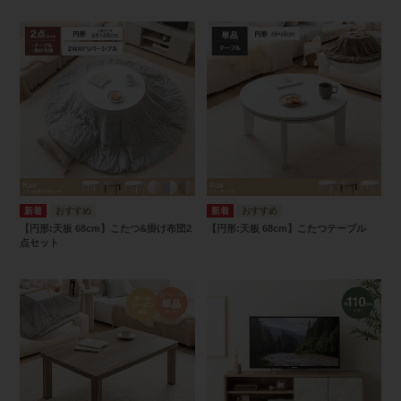
【円形:天板 68cm】こたつ&掛け布団2
【円形:天板 68cm】こたつテーブル
点セット