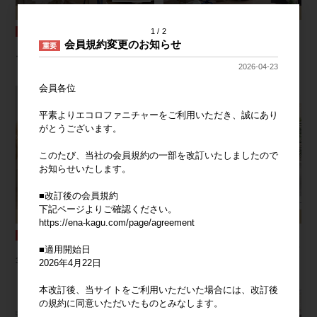
1
2
会員規約変更のお知らせ
【高さ120cm】Abete クリスマスツリ
【高さ150cm】Chalon クリスマスツ
重要
ー
リー
2026-04-23
会員各位
平素よりエコロファニチャーをご利用いただき、誠にあり
がとうございます。
このたび、当社の会員規約の一部を改訂いたしましたので
お知らせいたします。
■改訂後の会員規約
下記ページよりご確認ください。
https://ena-kagu.com/page/agreement
■適用開始日
【3点セット】ファブリックローソファ
【2点セット】Glace 折りたたみクリア
3脚
デスクセット
2026年4月22日
本改訂後、当サイトをご利用いただいた場合には、改訂後
の規約に同意いただいたものとみなします。