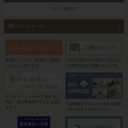
カートは空です
acute
クイックオーダー
家具についてのご要望やご質問は
ご注文の流れやお支払い方法など
こちらより承ります。
ご利用方法をご説明いたします。
エコロファニチャーの"強み"をご
紹介。他の家具卸サイトとは違い
【会員限定】仕入れた家具の写真
ます！
やデータをご活用ください。