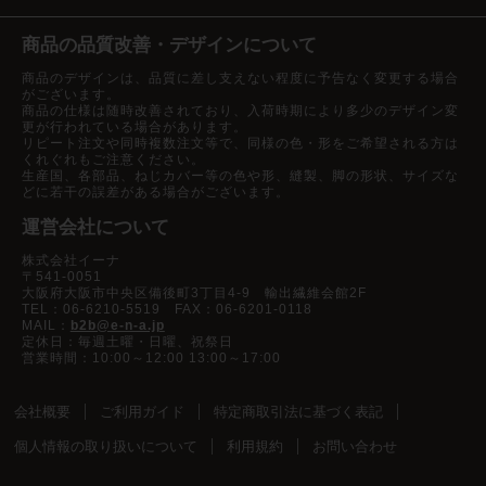
商品の品質改善・デザインについて
商品のデザインは、品質に差し支えない程度に予告なく変更する場合
がございます。
商品の仕様は随時改善されており、入荷時期により多少のデザイン変
更が行われている場合があります。
リピート注文や同時複数注文等で、同様の色・形をご希望される方は
くれぐれもご注意ください。
生産国、各部品、ねじカバー等の色や形、縫製、脚の形状、サイズな
どに若干の誤差がある場合がございます。
運営会社について
株式会社イーナ
〒541-0051
大阪府大阪市中央区備後町3丁目4-9 輸出繊維会館2F
TEL：06-6210-5519 FAX：06-6201-0118
MAIL：
b2b@e-n-a.jp
定休日：毎週土曜・日曜、祝祭日
営業時間：10:00～12:00 13:00～17:00
会社概要
ご利用ガイド
特定商取引法に基づく表記
個人情報の取り扱いについて
利用規約
お問い合わせ