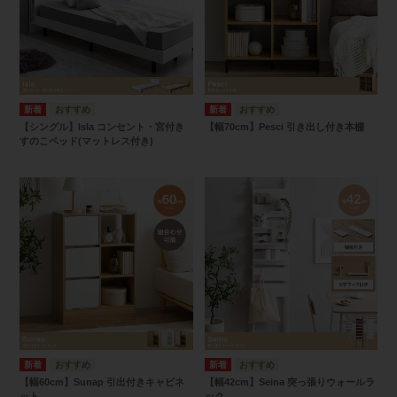
【シングル】Isla コンセント・宮付き
【幅70cm】Pesci 引き出し付き本棚
すのこベッド(マットレス付き)
【幅60cm】Sunap 引出付きキャビネ
【幅42cm】Seina 突っ張りウォールラ
ット
ック