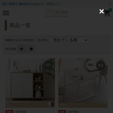
再送【重要】価格改定のお知らせ 5月8日より
0
C
l
o
s
商品一覧
e
724
件中 511〜540件目
並び替え
表示切替