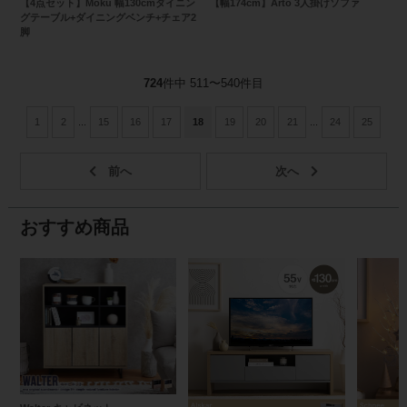
【4点セット】Moku 幅130cmダイニン
【幅174cm】Arto 3人掛けソファ
グテーブル+ダイニングベンチ+チェア2
脚
724
件中 511〜540件目
1
2
...
15
16
17
18
19
20
21
...
24
25
おすすめ商品