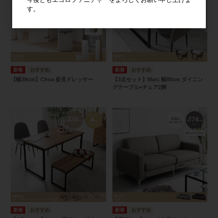
す。
【幅39cm】Choa 姿見ドレッサー
【3点セット】Marc 幅80cm ダイニン
グテーブル+チェア2脚