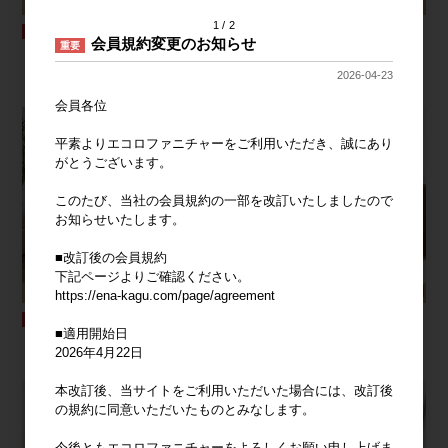
1
2
会員規約変更のお知らせ
重要
【幅100cm】キャビネット
【幅36cm】Libro 回転ブックシェルフ
(7段タイプ)
2026-04-23
会員各位
平素よりエコロファニチャーをご利用いただき、誠にあり
がとうございます。
このたび、当社の会員規約の一部を改訂いたしましたので
お知らせいたします。
■改訂後の会員規約
下記ページよりご確認ください。
https://ena-kagu.com/page/agreement
■適用開始日
【単品】3人掛け圧縮ソファ
【幅80cm】Laura 引き戸キャビネット
2026年4月22日
本改訂後、当サイトをご利用いただいた場合には、改訂後
の規約に同意いただいたものとみなします。
今後ともエコロファニチャーをよろしくお願い申し上げま