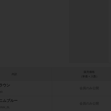
販売価格
内訳
（単価 × 入数）
ラウン
会員のみ公開
BR
ニムブルー
会員のみ公開
_DNM_BL