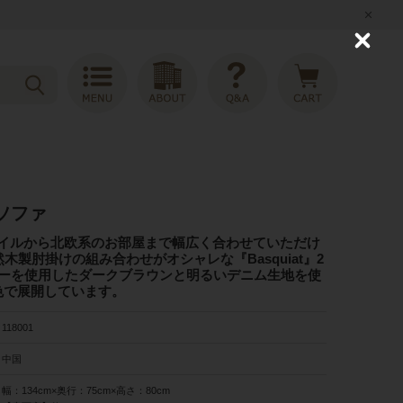
C
l
o
s
e
けソファ
イルから北欧系のお部屋まで幅広く合わせていただけ
木製肘掛けの組み合わせがオシャレな『Basquiat』2
ザーを使用したダークブラウンと明るいデニム生地を使
色で展開しています。
118001
中国
幅：134cm×奥行：75cm×高さ：80cm