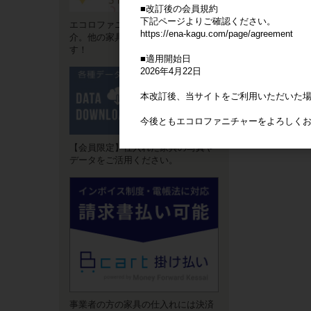
■改訂後の会員規約
下記ページよりご確認ください。
エコロファニチャーの"強み"をご紹
https://ena-kagu.com/page/agreement
介。他の家具卸サイトとは違いま
す！
■適用開始日
2026年4月22日
本改訂後、当サイトをご利用いただいた
今後ともエコロファニチャーをよろしく
【会員限定】仕入れた家具の写真や
データをご活用ください。
事業者の方の家具の仕入れには決済