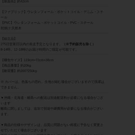
【座面高】約42cm
【ファブリック】ウレタンフォーム・ポケットコイル・デニム・スチ
ール
【PVC】ウレタンフォーム・ポケットコイル・PVC・スチール
肘掛け:天然木
【組立品】
2?5日営業日以内の発送予定となります。
（※予約販売を除く）
8-14時、12-18時のお届け時間のご指定が可能です。
【梱包サイズ】119cm×72cm×38cm
【商品重量】約20kg
【耐荷重】約200?250kg
※ カバーは、色落ちの恐れ、生地が縮む場合がございますので洗濯は
できません。
▼沖縄・北海道・離島への配送は別途配送料が必要になる場合がござ
います
離島に関しましては、追加で別途中継費用が必要になる場合がござい
ます。
▼商品の仕様やデザインは、品質に問題がない程度に予告なく変更さ
せていただく場合がございます