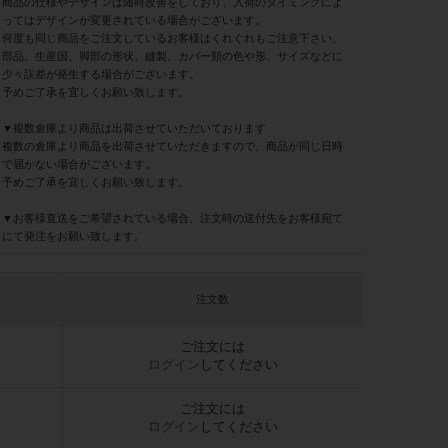
商品の仕様やデザインは随時改善をしており、入荷のタイミングによ
ってはデザインが変更されている場合がございます。
何度も同じ商品をご注文しているお客様はくれぐれもご注意下さい。
部品、生産国、脚部の形状、縫製、カバー類の色や形、サイズなどに
少々誤差が発生する場合がございます。
予めご了承を宜しくお願い致します。
▼複数倉庫より商品は出荷させていただいております
複数の倉庫より商品を出荷させていただきますので、商品が同じ日時
で届かない場合がございます。
予めご了承を宜しくお願い致します。
▼お客様直送をご希望されている場合、注文時の送付先をお客様宛て
にて発注をお願い致します。
注文数
ご注文には
ログイン
してください
ご注文には
ログイン
してください