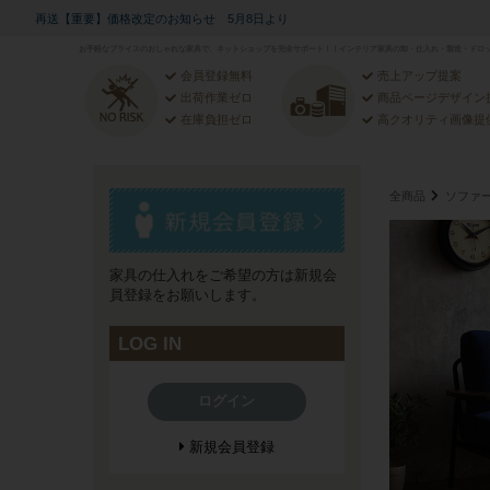
再送【重要】価格改定のお知らせ 5月8日より
お手軽なプライスのおしゃれな家具で、ネットショップを完全サポート！！インテリア家具の卸・仕入れ・製造・ドロッ
会員登録無料
売上アップ提案
出荷作業ゼロ
商品ページデザイン
在庫負担ゼロ
高クオリティ画像提
全商品
ソファ
家具の仕入れをご希望の方は新規会
員登録をお願いします。
LOG IN
ログイン
新規会員登録