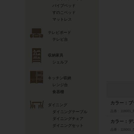
パイプベッド
すのこベッド
マットレス
テレビボード
テレビ台
収納家具
シェルフ
キッチン収納
レンジ台
食器棚
カラー：ブ
ダイニング
品番
118001_
ダイニングテーブル
ダイニングチェア
カラー：デ
ダイニングセット
品番
118001