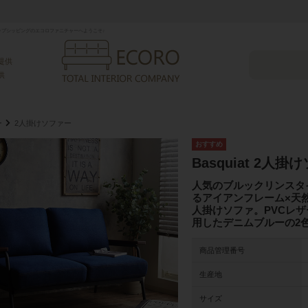
プシッピングのエコロファニチャーへようこそ♪
提供
供
ー
2人掛けソファー
Basquiat 2人掛
人気のブルックリンスタ
るアイアンフレーム×天然
人掛けソファ。PVCレ
用したデニムブルーの2
商品管理番号
生産地
サイズ