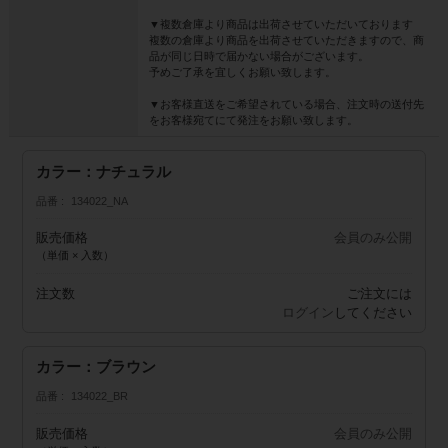
▼複数倉庫より商品は出荷させていただいております
複数の倉庫より商品を出荷させていただきますので、商
品が同じ日時で届かない場合がございます。
予めご了承を宜しくお願い致します。
▼お客様直送をご希望されている場合、注文時の送付先
をお客様宛てにて発注をお願い致します。
カラー：ナチュラル
品番
134022_NA
販売価格
会員のみ公開
（単価 × 入数）
注文数
ご注文には
ログイン
してください
カラー：ブラウン
品番
134022_BR
販売価格
会員のみ公開