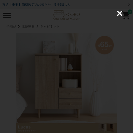
再送【重要】価格改定のお知らせ 5月8日より
0
C
l
o
全商品
収納家具
キャビネット
s
e