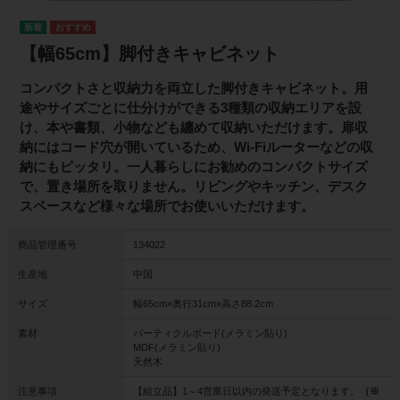
【幅65cm】脚付きキャビネット
コンパクトさと収納力を両立した脚付きキャビネット。用
途やサイズごとに仕分けができる3種類の収納エリアを設
け、本や書類、小物なども纏めて収納いただけます。扉収
納にはコード穴が開いているため、Wi-Fiルーターなどの収
納にもピッタリ。一人暮らしにお勧めのコンパクトサイズ
で、置き場所を取りません。リビングやキッチン、デスク
スペースなど様々な場所でお使いいただけます。
商品管理番号
134022
生産地
中国
サイズ
幅65cm×奥行31cm×高さ88.2cm
素材
パーティクルボード(メラミン貼り)
MDF(メラミン貼り)
天然木
注意事項
【組立品】1～4営業日以内の発送予定となります。
（※