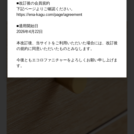
■改訂後の会員規約
下記ページよりご確認ください。
https://ena-kagu.com/page/agreement
■適用開始日
2026年4月22日
本改訂後、当サイトをご利用いただいた場合には、改訂後
の規約に同意いただいたものとみなします。
今後ともエコロファニチャーをよろしくお願い申し上げま
す。