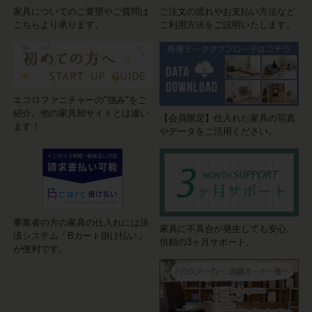
家具についてのご要望やご質問は
ご注文の流れやお支払い方法など
こちらより承ります。
ご利用方法をご説明いたします。
エコロファニチャーの"強み"をご
紹介。他の家具卸サイトとは違い
【会員限定】仕入れた家具の写真
ます！
やデータをご活用ください。
事業者の方の家具の仕入れには決
家具に不具合が発生しても安心。
済システム「Bカート掛け払い」
信頼の3ヶ月サポート。
が便利です。