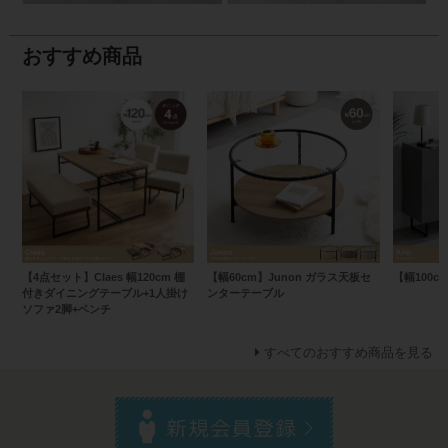
おすすめ商品
【4点セット】Claes 幅120cm 棚
【幅60cm】Junon ガラス天板セ
【幅100c
付きダイニングテーブル+1人掛け
ンターテーブル
ソファ2脚+ベンチ
すべてのおすすめ商品を見る