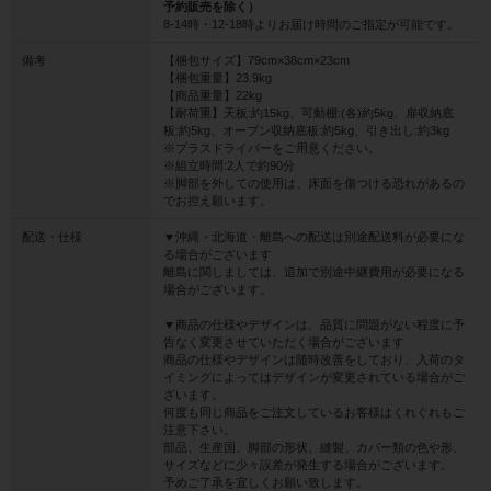
予約販売を除く）
8-14時・12-18時よりお届け時間のご指定が可能です。
備考
【梱包サイズ】79cm×38cm×23cm
【梱包重量】23.9kg
【商品重量】22kg
【耐荷重】天板:約15kg、可動棚:(各)約5kg、扉収納底
板:約5kg、オープン収納底板:約5kg、引き出し:約3kg
※プラスドライバーをご用意ください。
※組立時間:2人で約90分
※脚部を外しての使用は、床面を傷つける恐れがあるの
でお控え願います。
配送・仕様
▼沖縄・北海道・離島への配送は別途配送料が必要にな
る場合がございます
離島に関しましては、追加で別途中継費用が必要になる
場合がございます。
▼商品の仕様やデザインは、品質に問題がない程度に予
告なく変更させていただく場合がございます
商品の仕様やデザインは随時改善をしており、入荷のタ
イミングによってはデザインが変更されている場合がご
ざいます。
何度も同じ商品をご注文しているお客様はくれぐれもご
注意下さい。
部品、生産国、脚部の形状、縫製、カバー類の色や形、
サイズなどに少々誤差が発生する場合がございます。
予めご了承を宜しくお願い致します。