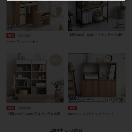
【幅80cm】 Kyle アイアンラック3段
Elena ドレッサーセット
【幅80cm】Curro 引き出し付き本棚
Sasha コンパクトキャビネット
128
件中 1〜30件目