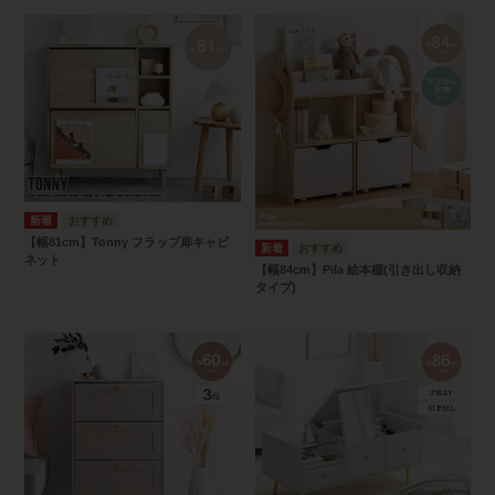
【幅81cm】Tonny フラップ扉キャビ
ネット
【幅84cm】Pila 絵本棚(引き出し収納
タイプ)