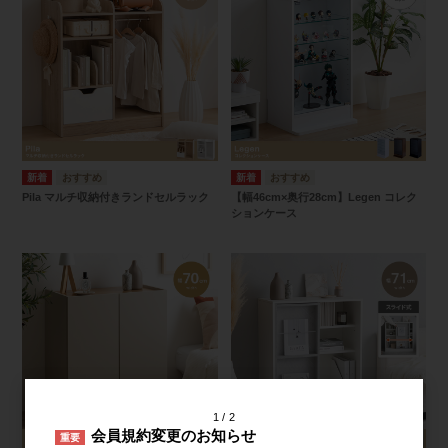
Pila マルチ収納付きランドセルラック
【幅46cm×奥行28cm】Legen コレク
ションケース
1
2
会員規約変更のお知らせ
重要