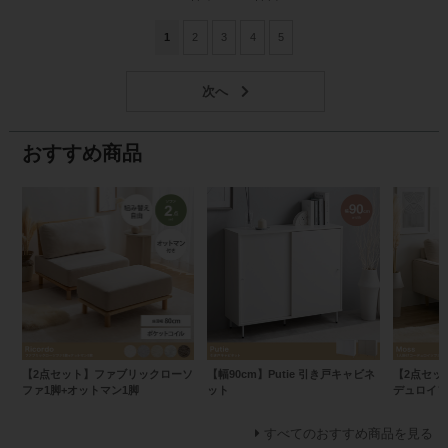
1
2
3
4
5
おすすめ商品
【2点セット】ファブリックローソ
【幅90cm】Putie 引き戸キャビネ
【2点セット
ファ1脚+オットマン1脚
ット
デュロイソ
すべてのおすすめ商品を見る