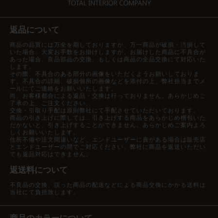
返品について
商品の品質には万全を期しておりますが、万一商品が破損・汚損して
いた場合、大変お手数をお掛けしますが、お届けした商品に不具合が
あった場合、良品部品の交換、もしくは商品の全品交換にて対応いた
します。
その際、不具合のある部分の画像をいただくようお願いしておりま
す。不具合の詳細、破損個所の画像などを添付の上、弊社担当までメ
ールにてご連絡をお願いいたします。
尚、お客様都合による返品・交換は行っておりません。あらかじめご
了承の上、ご注文ください。
交換・引取り手配は原則弊社にて手配させていただいております。
商品の引き上げに際しては、引き上げする商品をあらかじめ梱包いた
だかないと、引き上げすることができません。あらかじめご案内よろ
しくお願いいたします。
住所不備や注文間違いなど、エンドユーザーに責がある場合は販売店
とエンドユーザーの間でご対応ください。弊社に商品を返送いただい
ても返品対応はできません。
返送料について
不良品の交換、誤った商品の配送などによる商品交換にかかる送料は
当社にて負担致します。