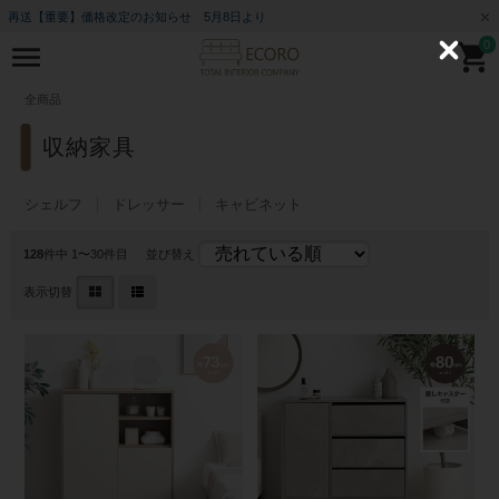
再送【重要】価格改定のお知らせ 5月8日より
0
C
l
o
全商品
s
e
収納家具
シェルフ
ドレッサー
キャビネット
128
件中 1〜30件目
並び替え
表示切替