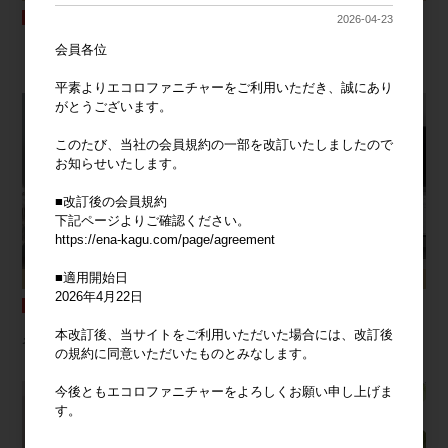
2026-04-23
【幅70cm】キャビネット
【幅71cm】Mysa スライド収納付本棚
会員各位
ラック
平素よりエコロファニチャーをご利用いただき、誠にあり
がとうございます。
このたび、当社の会員規約の一部を改訂いたしましたので
お知らせいたします。
■改訂後の会員規約
下記ページよりご確認ください。
https://ena-kagu.com/page/agreement
■適用開始日
2026年4月22日
【幅70cm】Sheep コンパクトキャビ
【幅72cm】大理石柄キャビネット
本改訂後、当サイトをご利用いただいた場合には、改訂後
ネット
の規約に同意いただいたものとみなします。
今後ともエコロファニチャーをよろしくお願い申し上げま
す。